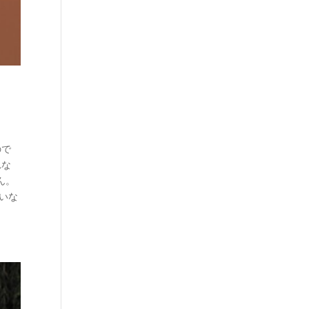
ので
れな
ん。
いな