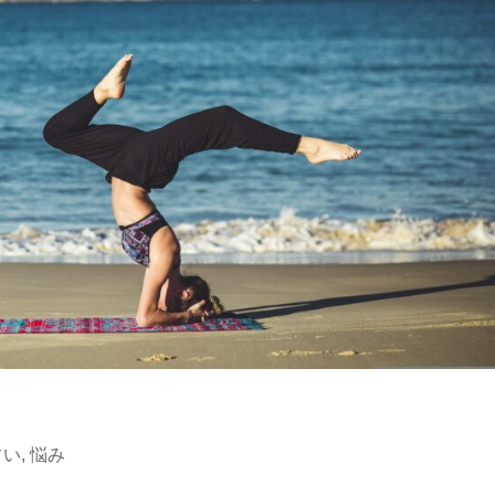
占い
,
悩み