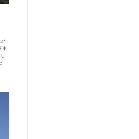
１２年
天中
をし
た