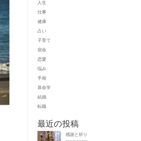
人生
仕事
健康
占い
子育て
宿命
恋愛
悩み
手相
算命学
結婚
転職
最近の投稿
感謝と祈り