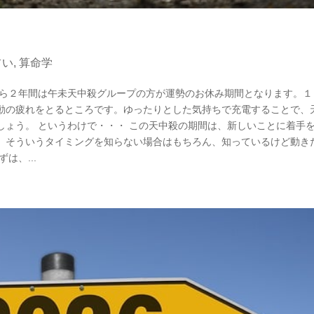
占い
,
算命学
今年から２年間は午未天中殺グループの方が運勢のお休み期間となります。
動の疲れをとるところです。ゆったりとした気持ちで充電することで、
しょう。 というわけで・・・ この天中殺の期間は、新しいことに着手
、そういうタイミングを知らない場合はもちろん、知っているけど動き
は、...