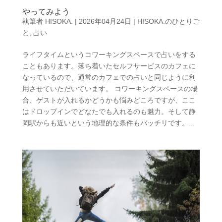
やってみよう
執筆者
HISOKA.
|
2026年04月24日
|
HISOKA.のひとりご
と
,
占い
ライフタイムというコワーキングスペースで占いをする
こともあります。落ち着いたセルフサービスのカフェに
なっているので、通常のカフェでの占いと同じように利
用させていただいています。 コワーキングスペースの場
合、ゲストが入れるかどうかも悩みどころですが、ここ
はドロップインでどなたでも入れるのも魅力。そして静
岡駅からも近いという地理的な条件もバッチリです。...