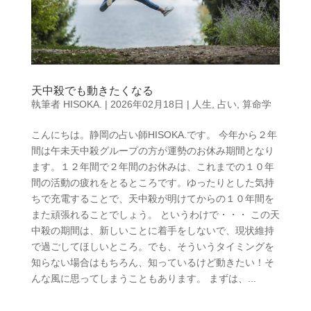
天中殺でも動きたくなる
執筆者
HISOKA.
|
2026年02月18日
|
人生
,
占い
,
算命学
こんにちは。静岡の占い師HISOKA.です。 今年から２年
間は午未天中殺グループの方が運勢のお休み期間となり
ます。１２年間で２年間のお休みは、これまでの１０年
間の活動の疲れをとるところです。ゆったりとした気持
ちで充電することで、天中殺が明けてからの１０年間を
また頑張れることでしょう。 というわけで・・・ この天
中殺の期間は、新しいことに着手をしないで、現状維持
で過ごしてほしいところ。でも、そういうタイミングを
知らない場合はもちろん、知っているけど動きたい！そ
んな風に思ってしまうこともあります。 まずは、...