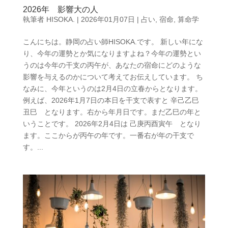
2026年 影響大の人
執筆者
HISOKA.
|
2026年01月07日
|
占い
,
宿命
,
算命学
こんにちは。静岡の占い師HISOKA.です。 新しい年にな
り、今年の運勢とか気になりますよね？今年の運勢とい
うのは今年の干支の丙午が、あなたの宿命にどのような
影響を与えるのかについて考えてお伝えしています。 ち
なみに、今年というのは2月4日の立春からとなります。
例えば、2026年1月7日の本日を干支で表すと 辛己乙巳
丑巳 となります。右から年月日です。まだ乙巳の年と
いうことです。 2026年2月4日は 己庚丙酉寅午 となり
ます。ここからが丙午の年です。一番右が年の干支で
す。...