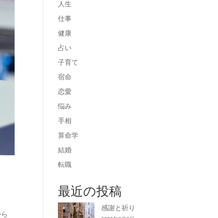
人生
仕事
健康
占い
子育て
宿命
恋愛
悩み
手相
算命学
結婚
転職
最近の投稿
感謝と祈り
から