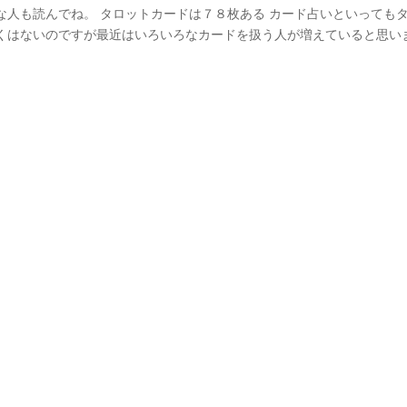
な人も読んでね。 タロットカードは７８枚ある カード占いといっても
くはないのですが最近はいろいろなカードを扱う人が増えていると思い