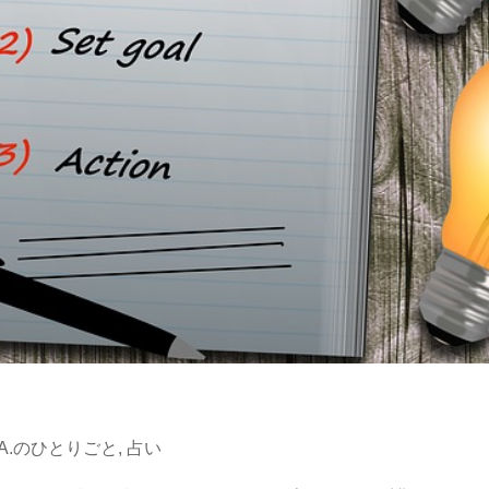
KA.のひとりごと
,
占い