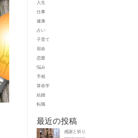
人生
仕事
健康
占い
子育て
宿命
恋愛
悩み
手相
算命学
結婚
転職
最近の投稿
感謝と祈り