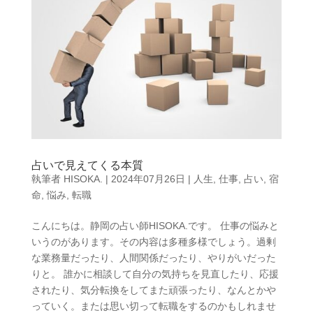
占いで見えてくる本質
執筆者
HISOKA.
|
2024年07月26日
|
人生
,
仕事
,
占い
,
宿
命
,
悩み
,
転職
こんにちは。静岡の占い師HISOKA.です。 仕事の悩みと
いうのがあります。その内容は多種多様でしょう。過剰
な業務量だったり、人間関係だったり、やりがいだった
りと。 誰かに相談して自分の気持ちを見直したり、応援
されたり、気分転換をしてまた頑張ったり、なんとかや
っていく。または思い切って転職をするのかもしれませ