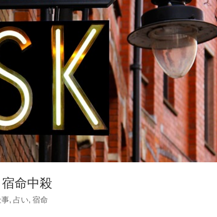
る宿命中殺
仕事
,
占い
,
宿命