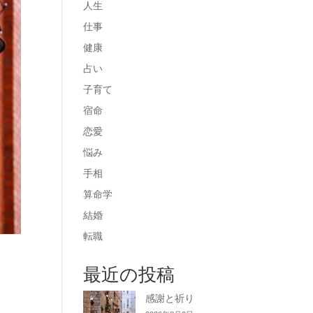
人生
仕事
健康
占い
子育て
宿命
恋愛
悩み
手相
算命学
結婚
転職
最近の投稿
感謝と祈り