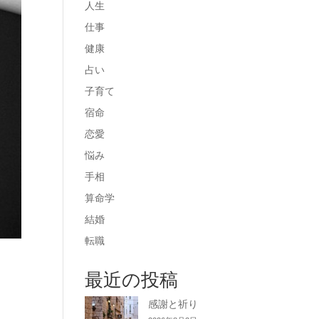
人生
仕事
健康
占い
子育て
宿命
恋愛
悩み
手相
算命学
結婚
転職
最近の投稿
感謝と祈り