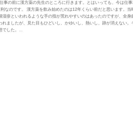
今日は仕事の前に漢方薬の先生のところに行きます。とはいっても、今は仕
も便利なのです。 漢方薬を飲み始めたのは12年くらい前だと思います。当
婦湿疹といわれるような手の指が荒れやすいのはあったのですが、全身
われましたが、見た目もひどいし、かゆいし、熱いし、跡が消えない。
した。...