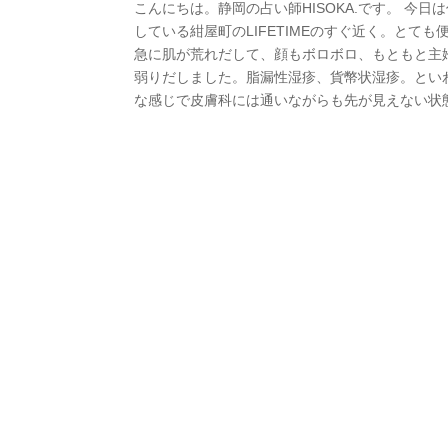
こんにちは。静岡の占い師HISOKA.です。 
している紺屋町のLIFETIMEのすぐ近く。とて
急に肌が荒れだして、顔もボロボロ、もともと主
弱りだしました。脂漏性湿疹、貨幣状湿疹。とい
な感じで皮膚科には通いながらも先が見えない状態で