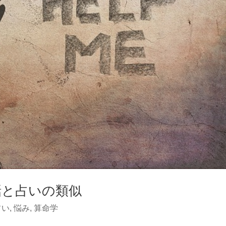
話と占いの類似
占い
,
悩み
,
算命学