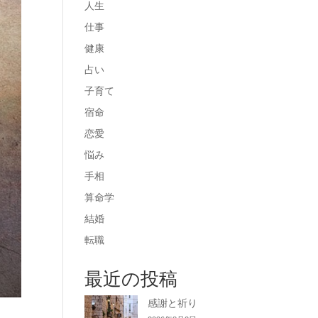
人生
仕事
健康
占い
子育て
宿命
恋愛
悩み
手相
算命学
結婚
転職
最近の投稿
感謝と祈り