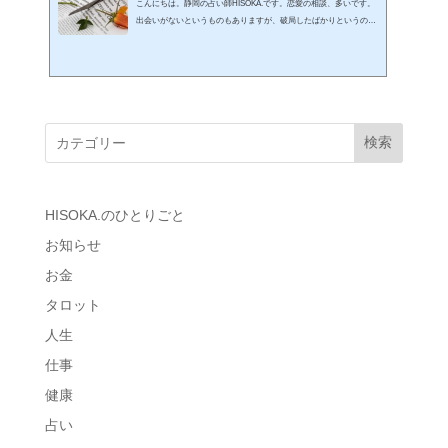
こんにちは。静岡の占い師HISOKA.です。恋愛の相談、多いです。
出会いがないというものもありますが、破局したばかりというのは
辛そうです。復縁したい。という話が出やすいのですが、本当に復
縁したいのか、その人なのか。今どう動くべきか。などを知るため
には本人の宿命を見たいと思います。時間もお金もないからタロッ
ト占いをしてほしい。というのもいいでしょう。その場合には「復
縁できますか」ではなく「復縁するにはどうしたらいいのか」と聞
いた方がいいです。ネオヒソカでは本質的な部分を土台にして判断
検索
したいので絶対的に...
HISOKA.のひとりごと
お知らせ
お金
タロット
人生
仕事
健康
占い