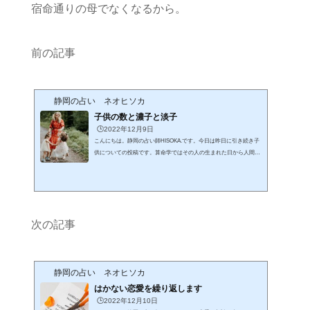
宿命通りの母でなくなるから。
前の記事
静岡の占い ネオヒソカ
子供の数と濃子と淡子
🕒️2022年12月9日
こんにちは。静岡の占い師HISOKA.です。今日は昨日に引き続き子
供についての投稿です。算命学ではその人の生まれた日から人間関
係を読み解いていくことができます。どのような人との縁があるの
か、身内をメインに判断します。自分を中心にして、自分を生んで
くれる人、母親。そして母の結婚相手が父親。自分から直に父親と
いうものを判断しないのは面白いですが、宿命の中からつながりを
求めるときには母親を求めてから、その配偶者を探します。自分か
次の記事
ら生まれる存在として子供。自分の配偶者。男性の場合は配偶者を
見つけて、そこから...
静岡の占い ネオヒソカ
はかない恋愛を繰り返します
🕒️2022年12月10日