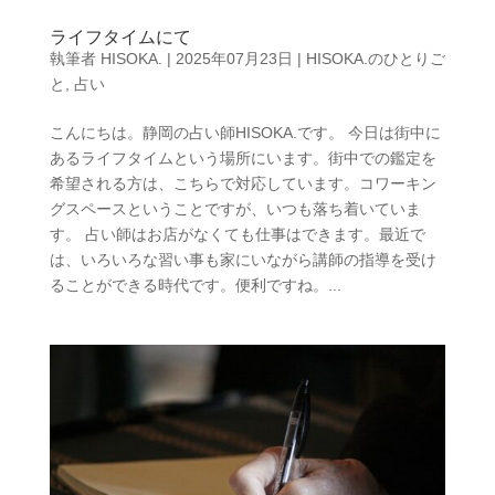
ライフタイムにて
執筆者
HISOKA.
|
2025年07月23日
|
HISOKA.のひとりご
と
,
占い
こんにちは。静岡の占い師HISOKA.です。 今日は街中に
あるライフタイムという場所にいます。街中での鑑定を
希望される方は、こちらで対応しています。コワーキン
グスペースということですが、いつも落ち着いていま
す。 占い師はお店がなくても仕事はできます。最近で
は、いろいろな習い事も家にいながら講師の指導を受け
ることができる時代です。便利ですね。...