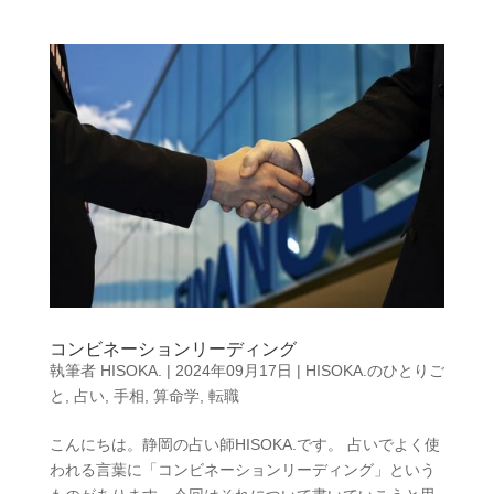
コンビネーションリーディング
執筆者
HISOKA.
|
2024年09月17日
|
HISOKA.のひとりご
と
,
占い
,
手相
,
算命学
,
転職
こんにちは。静岡の占い師HISOKA.です。 占いでよく使
われる言葉に「コンビネーションリーディング」という