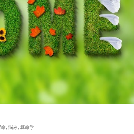
宿命
,
悩み
,
算命学