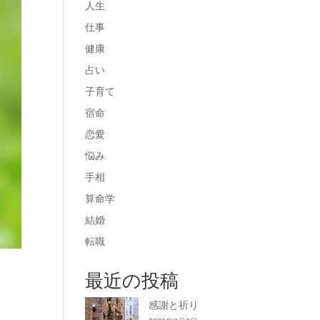
人生
仕事
健康
占い
子育て
宿命
恋愛
悩み
手相
算命学
結婚
転職
最近の投稿
感謝と祈り