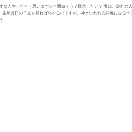
乱万丈な人生ってどう思いますか？面白そう？敬遠したい？ 実は、波乱の
、生年月日の干支を見ればわかるのですが、冲といわれる関係になる十
..