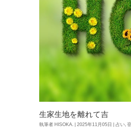
生家生地を離れて吉
執筆者
HISOKA.
|
2025年11月05日
|
占い
,