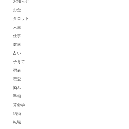
お知らせ
お金
タロット
人生
仕事
健康
占い
子育て
宿命
恋愛
悩み
手相
算命学
結婚
転職